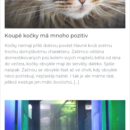
Koupě kočky má mnoho pozitiv
Kočky nemají příliš dobrou pověst hlavně kvůli svému
trochu domýšlivému charakteru. Zatímco většina
domestikovaných psů kolem svých majitelů běhá od rána
do večera, kočky obvykle mají do servility daleko. Spíše
naopak. Začnou se obvykle lísat až ve chvíli, kdy obvykle
něco potřebují, nejčastěji nažrat. I tak je ale máme rádi,
jelikož existuje jen málo živočichů, […]