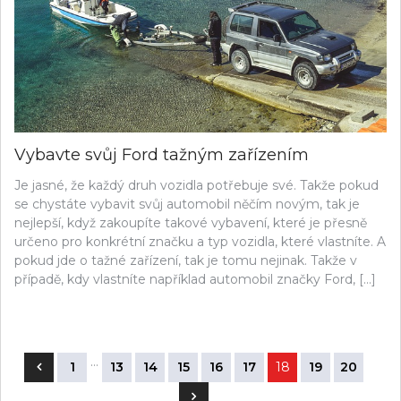
Vybavte svůj Ford tažným zařízením
Je jasné, že každý druh vozidla potřebuje své. Takže pokud
se chystáte vybavit svůj automobil něčím novým, tak je
nejlepší, když zakoupíte takové vybavení, které je přesně
určeno pro konkrétní značku a typ vozidla, které vlastníte. A
pokud jde o tažné zařízení, tak je tomu nejinak. Takže v
případě, kdy vlastníte například automobil značky Ford, […]
Stránkování
…
1
13
14
15
16
17
18
19
20
příspěvků