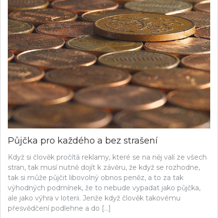
Půjčka pro každého a bez strašení
Když si člověk pročítá reklamy, které se na něj valí ze všech
stran, tak musí nutně dojít k závěru, že když se rozhodne,
tak si může půjčit libovolný obnos peněz, a to za tak
výhodných podmínek, že to nebude vypadat jako půjčka,
ale jako výhra v loterii. Jenže když člověk takovému
přesvědčení podlehne a do […]