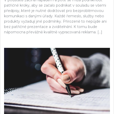
V podstatě začíná nápadem a poté se musí podniknout
patřičné kroky, aby se začalo podnikat v souladu se všemi
předpisy, které je nutné dodržovat pro bezproblémovou
komunikaci s danými úřady. Každé řemeslo, služby nebo
produkty vyžadují jiné podmínky. Přirozeně to nepůjde ani
bez patřičné prezentace a zviditelnění. K tomu bude
nápomocna převážně kvalitně vypracovaná reklama. […]