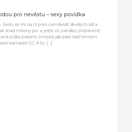
bodou pro nevěstu – sexy povídka
 Sešlo se mi na ní přes osmdesát skvělých lidí a
tali snad miliony piv, a ještě víc panáků, připravené
ečená půlka prasete zmizela jak pára nad hrncem.
epší kamarád DJ. A to, […]