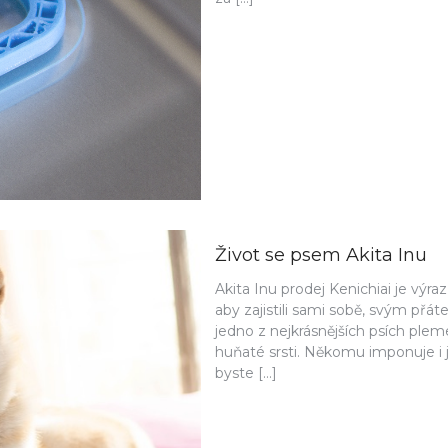
Život se psem Akita Inu
Akita Inu prodej Kenichiai je výra
aby zajistili sami sobě, svým přá
jedno z nejkrásnějších psích plem
huňaté srsti. Někomu imponuje i je
byste […]