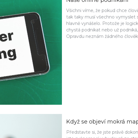
Naše online podnikání
Všichni víme, že pokud chce člov
tak taky musí všechno vymyslet 
hlavně vynášelo. Protože je logi
chystá podnikat nebo už podnik
Opravdu neznám žádného člověka
Když se objeví mokrá map
Představte si, že jste právě doko