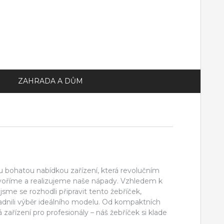
ZAHRADA A DŮM
 bohatou nabídkou zařízení, která revolučním
oříme a realizujeme naše nápady. Vzhledem k
sme se rozhodli připravit tento žebříček,
nili výběr ideálního modelu. Od kompaktních
 zařízení pro profesionály – náš žebříček si klade