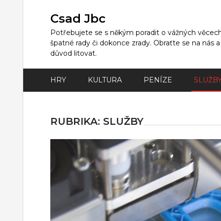
Skip
to
Csad Jbc
content
Potřebujete se s někým poradit o vážných věcech,
špatné rady či dokonce zrady. Obraťte se na nás 
důvod litovat.
HRY
KULTURA
PENÍZE
SLUŽB
RUBRIKA:
SLUŽBY