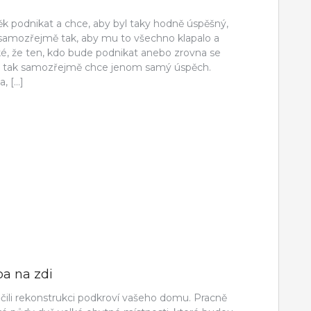
ěk podnikat a chce, aby byl taky hodně úspěšný,
samozřejmě tak, aby mu to všechno klapalo a
cké, že ten, kdo bude podnikat anebo zrovna se
á, tak samozřejmě chce jenom samý úspěch.
, […]
a na zdi
nčili rekonstrukci podkroví vašeho domu. Pracně