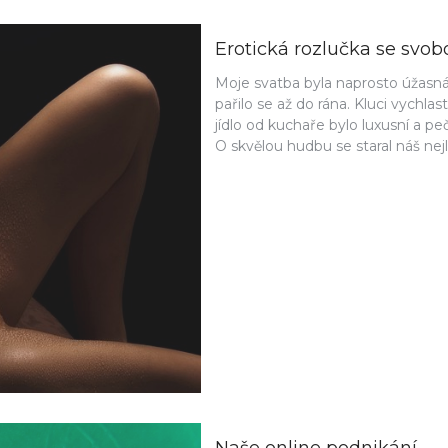
Erotická rozlučka se svo
Moje svatba byla naprosto úžasná.
pařilo se až do rána. Kluci vychlas
jídlo od kuchaře bylo luxusní a p
O skvělou hudbu se staral náš nejl