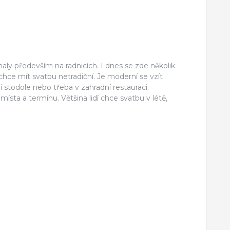
haly především na radnicích. I dnes se zde několik
 chce mít svatbu netradiční. Je moderní se vzít
í stodole nebo třeba v zahradní restauraci.
 místa a termínu. Většina lidí chce svatbu v létě,