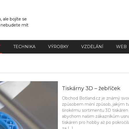
 ale bojíte se
a nebudete mít
Y
TECHNIKA
VÝROBKY
VZDĚLÁNÍ
WEB
Tiskárny 3D – žebříček
Obchod Botland.cz je známý svou
způsobem mění způsob, jakým tv
širokému sortimentu 3D tiskáren j
abychom našim zákazníkům usnad
tiskáren pro hobby až po pokročilá
za […]