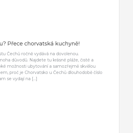
ku? Přece chorvatská kuchyně!
stu Čechů ročně vydává na dovolenou.
oha důvodů. Najdete tu krásné pláže, čisté a
široké možnosti ubytování a samozřejmě skvělou
dem, proč je Chorvatsko u Čechů dlouhodobě číslo
am se vydají na […]