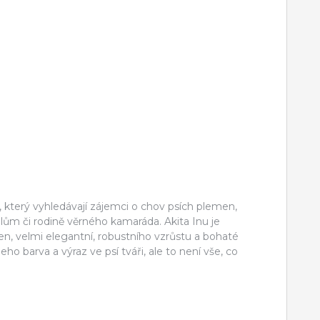
z, který vyhledávají zájemci o chov psích plemen,
telům či rodině věrného kamaráda. Akita Inu je
en, velmi elegantní, robustního vzrůstu a bohaté
ho barva a výraz ve psí tváři, ale to není vše, co