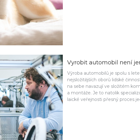
Vyrobit automobil není je
Výroba automobilů je spolu s le
nejsložitějších oborů lidské činn
na sebe navazují ve složitém komp
a montáže. Je to natolik specializ
laické veřejnosti přesný proces j