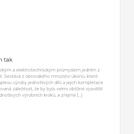
n tak
teckým a elektrotechnickým průmyslem jedním z
osti. Sestává z obrovského množství úkonů, které
lexu výroby jednotlivých dílů a jejich kompletace
ovaná záležitost, že by bylo velmi obtížné vysvětlit
ednotlivých výrobních kroků, a zřejmě […]