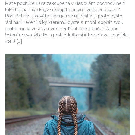
Máte pocit, že káva zakoupená v klasickém obchodě není
tak chutná, jako když si koupíte pravou zrnkovou kávu?
Bohužel ale takováto káva je i velmi drahá, a proto byste
rádi našli řešení, díky kterému byste si mohli dopřát svou
oblíbenou kávu a zároveň neutratili tolik peněz? Žádné
řešení nevymýšlejte, a prohlédněte si internetovou nabídku,
která […]