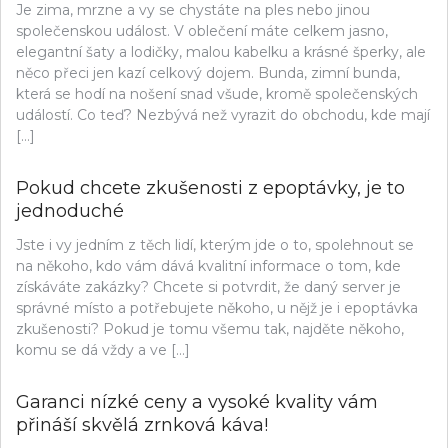
Je zima, mrzne a vy se chystáte na ples nebo jinou
společenskou událost. V oblečení máte celkem jasno,
elegantní šaty a lodičky, malou kabelku a krásné šperky, ale
něco přeci jen kazí celkový dojem. Bunda, zimní bunda,
která se hodí na nošení snad všude, kromě společenských
událostí. Co teď? Nezbývá než vyrazit do obchodu, kde mají
[…]
Pokud chcete zkušenosti z epoptávky, je to
jednoduché
Jste i vy jedním z těch lidí, kterým jde o to, spolehnout se
na někoho, kdo vám dává kvalitní informace o tom, kde
získáváte zakázky? Chcete si potvrdit, že daný server je
správné místo a potřebujete někoho, u nějž je i epoptávka
zkušenosti? Pokud je tomu všemu tak, najděte někoho,
komu se dá vždy a ve […]
Garanci nízké ceny a vysoké kvality vám
přináší skvělá zrnková káva!