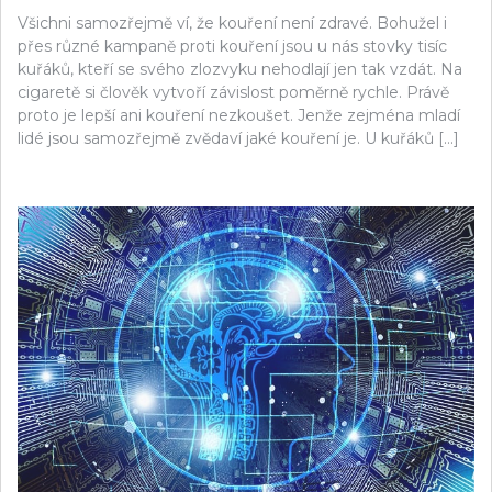
Všichni samozřejmě ví, že kouření není zdravé. Bohužel i
přes různé kampaně proti kouření jsou u nás stovky tisíc
kuřáků, kteří se svého zlozvyku nehodlají jen tak vzdát. Na
cigaretě si člověk vytvoří závislost poměrně rychle. Právě
proto je lepší ani kouření nezkoušet. Jenže zejména mladí
lidé jsou samozřejmě zvědaví jaké kouření je. U kuřáků […]