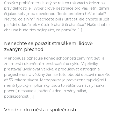
Častým problémem, který se rok co rok vrací s železnou
pravidelností je i výběr cílové destinace pro Vaši letní, zimní
či jakoukoliv jinou dovolenou. Tento problém řešíte také?
Nevíte, co s ním? Nechcete příliš utrácet, ale chcete si užít
parádní odpočinek v útulné chatě či chatičce? Naše chata a
chalupa bude tím nejlepším, co pomůže […]
Nenechte se porazit strašákem, lidově
zvaným přechod
Menopauza označuje konec schopnosti ženy mít děti, a
znamená i ukončení menstruačního cyklu. Vaječníky
přestávají uvolňovat vajíčka, a produkovat estrogen a
progesteron. U většiny žen se toto období dostaví mezi 45.
až 55. rokem života. Menopauza je provázena typickými i
méně typickými příznaky. Jsou to většinou návaly horka,
pocení, nespavost, bušení srdce, změny nálad,
podrážděnost […]
Vhodné do města i společnosti