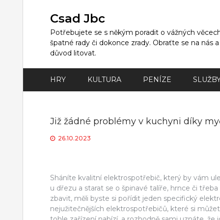
Skip
to
Csad Jbc
content
Potřebujete se s někým poradit o vážných věcech,
špatné rady či dokonce zrady. Obraťte se na nás 
důvod litovat.
HRY
KULTURA
PENÍZE
SLUŽB
Již žádné problémy v kuchyni díky m
26.10.2023
Sháníte kvalitní elektrospotřebič, který by vám ul
u dřezu a starat se o špinavé talíře, hrnce či tře
zbavit, měli byste si pořídit jeden specifický elek
nejužitečnějších elektrospotřebičů, které si může
tohle zařízení nabízí, a rozhodně sami uznáte, že 