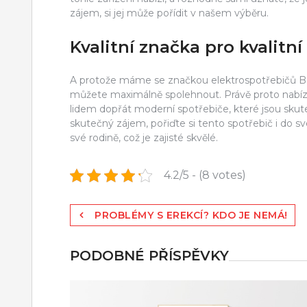
zájem, si jej může pořídit v našem výběru.
Kvalitní značka pro kvalitní
A protože máme se značkou elektrospotřebičů Bo
můžete maximálně spolehnout. Právě proto nabíz
lidem dopřát moderní spotřebiče, které jsou sku
skutečný zájem, pořiďte si tento spotřebič i do 
své rodině, což je zajisté skvělé.
4.2/5 - (8 votes)
Navigace
PROBLÉMY S EREKCÍ? KDO JE NEMÁ!
pro
PODOBNÉ PŘÍSPĚVKY
příspěvek