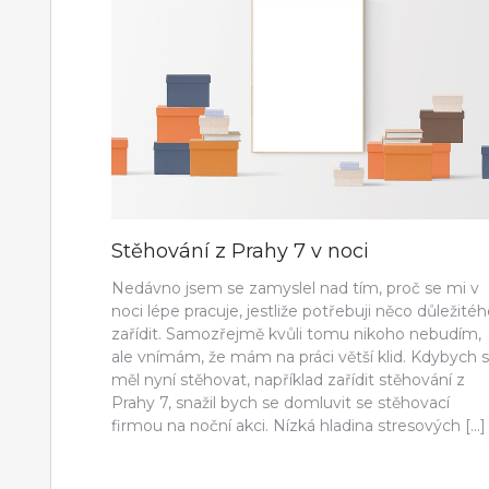
Stěhování z Prahy 7 v noci
Nedávno jsem se zamyslel nad tím, proč se mi v
noci lépe pracuje, jestliže potřebuji něco důležité
zařídit. Samozřejmě kvůli tomu nikoho nebudím,
ale vnímám, že mám na práci větší klid. Kdybych 
měl nyní stěhovat, například zařídit stěhování z
Prahy 7, snažil bych se domluvit se stěhovací
firmou na noční akci. Nízká hladina stresových […]