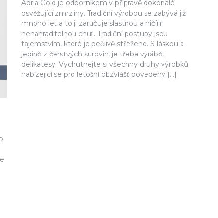
Adria Gold je odborníkem v přípravě dokonalé
osvěžující zmrzliny. Tradiční výrobou se zabývá již
mnoho let a to ji zaručuje slastnou a ničím
nenahraditelnou chuť. Tradiční postupy jsou
tajemstvím, které je pečlivě střeženo. S láskou a
jedině z čerstvých surovin, je třeba vyrábět
delikatesy. Vychutnejte si všechny druhy výrobků
nabízející se pro letošní obzvlášť povedený […]
ho
se