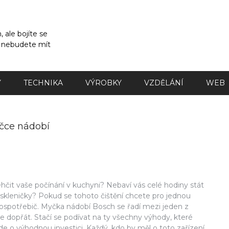
 ale bojíte se
a nebudete mít
Y
TECHNIKA
VÝROBKY
VZDĚLÁNÍ
WEB
yčce nádobí
ehčit vaše počínání v kuchyni? Nebaví vás celé hodiny stát
ba skleničky? Pokud se tohoto čištění chcete pro jednou
trospotřebič.
Myčka nádobí Bosch
se řadí mezi jeden z
te dopřát. Stačí se podívat na ty všechny výhody, které
jde o výhodnou investici. Každý, kdo by měl o toto zařízení