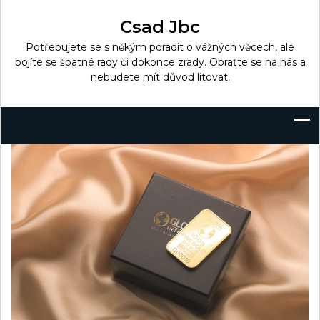
Skip
to
Csad Jbc
content
Potřebujete se s někým poradit o vážných věcech, ale
bojíte se špatné rady či dokonce zrady. Obraťte se na nás a
nebudete mít důvod litovat.