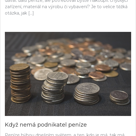
dávat další peníze, ale potřebovali byste nakoupit chybějící
zařízení, materiál na výrobu či vybavení? Je to velice těžká
otázka, jak […]
Když nemá podnikatel peníze
Peníze hýbou dnešním světem, a ten, kdo je má, tak má