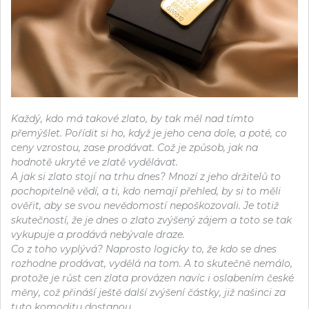
Každý, kdo má takové zlato, by tak měl nad tímto
přemýšlet. Pořídit si ho, když je jeho cena dole, a poté, co
ceny vzrostou, zase prodávat. Což je způsob, jak na
hodnotě ukryté ve zlatě vydělávat.
A jak si zlato stojí na trhu dnes? Mnozí z jeho držitelů to
pochopitelně vědí, a ti, kdo nemají přehled, by si to měli
ověřit, aby se svou nevědomostí nepoškozovali. Je totiž
skutečností, že je dnes o zlato zvýšený zájem a toto se tak
vykupuje a prodává nebývale draze.
Co z toho vyplývá? Naprosto logicky to, že kdo se dnes
rozhodne prodávat, vydělá na tom. A to skutečně nemálo,
protože je růst cen zlata provázen navíc i oslabením české
měny, což přináší ještě další zvýšení částky, již našinci za
tuto komoditu dostanou.