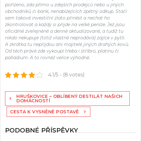
pořízeno, zda přímo u zdejších prodejců nebo u jiných
obchodníků či bank, nenabízejících zpětný odkup. Stačí
sem takové investiční zlato přinést a nechat ho
zkontrolovat a každý si přijde na velké peníze. Jež jsou
oficiálně zveřejněné a denně aktualizované, a tudíž tu
nikdo nekupuje (totiž vlastně neprodává) zajíce v pytli.
A zkrátka tu nepřijdou ani majitelé jiných drahých kovů.
Od těch právě zde vykoupí třeba i stříbro, platinu či
palladium. A to rovněž velice výhodně.
4.1/5 - (8 votes)
Navigace
HRUŠKOVICE – OBLÍBENÝ DESTILÁT NAŠICH
pro
DOMÁCNOSTÍ
příspěvek
CESTA K VYSNĚNÉ POSTAVĚ
PODOBNÉ PŘÍSPĚVKY