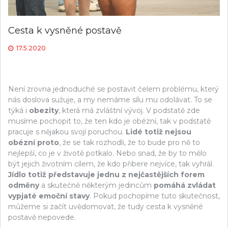
Cesta k vysněné postavě
17.5.2020
Není zrovna jednoduché se postavit čelem problému, který
nás doslova sužuje, a my nemáme sílu mu odolávat. To se
týká i
obezity
, která má zvláštní vývoj. V podstatě zde
musíme pochopit to, že ten kdo je obézní, tak v podstatě
pracuje s nějakou svojí poruchou.
Lidé totiž nejsou
obézní proto
, že se tak rozhodli, že to bude pro ně to
nejlepší, co je v životě potkalo. Nebo snad, že by to mělo
být jejich životním cílem, že kdo přibere nejvíce, tak vyhrál.
Jídlo totiž představuje jednu z nejčastějších forem
odměny
a skutečně některým jedincům
pomáhá zvládat
vypjaté emoční stavy
. Pokud pochopíme tuto skutečnost,
můžeme si začít uvědomovat, že tudy cesta k vysněné
postavě nepovede.