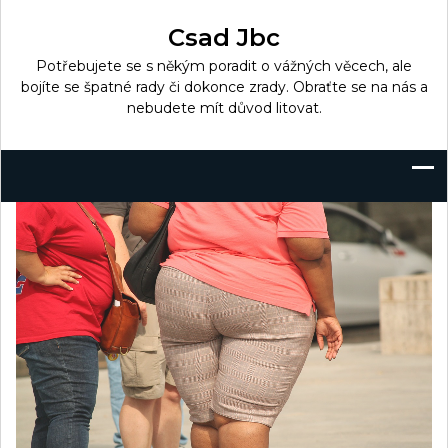
Skip
to
Csad Jbc
content
Potřebujete se s někým poradit o vážných věcech, ale
bojíte se špatné rady či dokonce zrady. Obraťte se na nás a
nebudete mít důvod litovat.