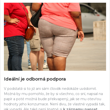
Ideální je odborná podpora
V podstatě si to již ani sám člověk nedokáže uvědomit.
Možná by mu pomohlo, že by si všechno, co sní, napsal na
papír a poté možná bude překvapený, jak se mu otevřou
hodnoty jeho konzumace. Není divu, že vlastně vypadá tak,
jak vypadá. Ale také není špatné si
k záznamu napsat,