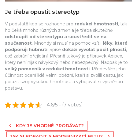
Je třeba opustit stereotyp
V podstatě kdo se rozhodne pro
redukci hmotnosti
, tak
ho čeká mnoho různých změn a je třeba skutečně
odstoupit od stereotypu a soustředit se na
současnost
. Mnohdy si musí na pomoc vzít i
léky, které
podporují hubnutí
. Spíše
dokáží vyvolat pocit plnosti
,
což zabrání přejídání. Přesně takový je přípravek
Adipex
,
který není nijak návykový nebo nebezpečný. Naopak je to
velký pomocník v redukci hmotnosti
. Především jeho
účinnost ocení lidé velmi obézní, kteří si zvolili cestu, jak
porazit svoji vysokou hmotnost a vybojovat si vysněnou
postavu.
4.6/5 - (7 votes)
Navigace
KDY JE VHODNÉ PRODÁVAT?
pro
JAK SI PORADIT S MODERNIZACÍ BYTU?