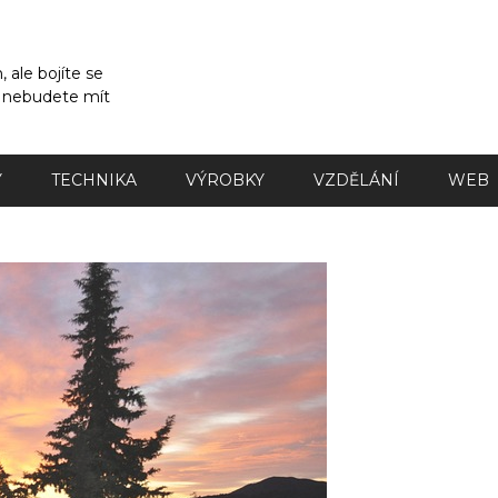
 ale bojíte se
a nebudete mít
Y
TECHNIKA
VÝROBKY
VZDĚLÁNÍ
WEB