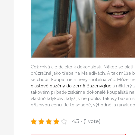
Což mívá ale daleko k dokonalosti. Někde se plat
průzračná jako třeba na Maledivách. A tak může 
se chodit koupat není nevyhnutelná věc. Můžeme s
plastové bazény do země Bazenygluc
a některý 
takovém případě získáme dokonalé koupaliště na
vlastně kdykoliv, když jsme poblíž.
Takový bazén si 
příznivou cenu. Je to snadné, výhodné, a i jinak d
4/5 - (1 vote)