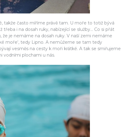
lné, takže často míříme právě tam. U moře to totiž bývá
třeba i na dosah ruky, nabízející se služby… Co si přát
 tu, že je nemáme na dosah ruky. V naší zemi nemáme
eské moře‘, tedy Lipno. A nemůžeme se tam tedy
 bývají vesměs na cesty k moři krátké. A tak se smiřujeme
i vodními plochami u nás.