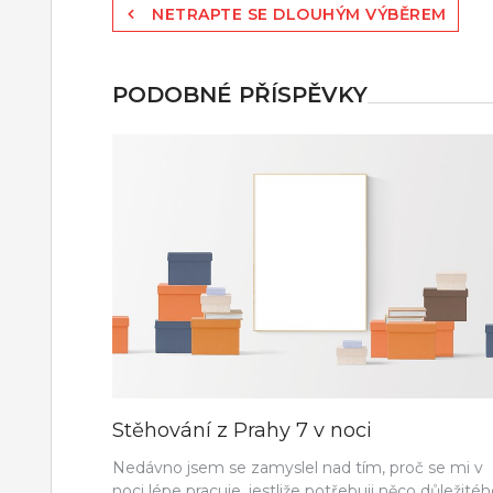
Navigace
NETRAPTE SE DLOUHÝM VÝBĚREM
pro
příspěvek
PODOBNÉ PŘÍSPĚVKY
Stěhování z Prahy 7 v noci
Nedávno jsem se zamyslel nad tím, proč se mi v
noci lépe pracuje, jestliže potřebuji něco důležité