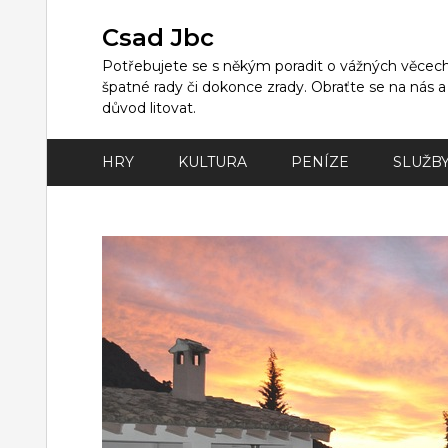
Skip
to
Csad Jbc
content
Potřebujete se s někým poradit o vážných věcech,
špatné rady či dokonce zrady. Obraťte se na nás 
důvod litovat.
HRY
KULTURA
PENÍZE
SLUŽB