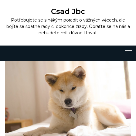
Skip
to
Csad Jbc
content
Potřebujete se s někým poradit o vážných věcech, ale
bojíte se špatné rady či dokonce zrady. Obraťte se na nás a
nebudete mít důvod litovat.