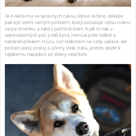
Je-li Akita Inu ve správných rukou, lidově řečeno, dokáže
pak být velmi věrným přítelem, který považuje celou rodinu
za psí smečku, a také ji patřičně brání. A jak to tak u
sebevědomých psů (i lidí) bývá, nemusí příliš štěkat a
nahánět předem hrůzu, což štěkotem ne vždy zabere, ale
postačí jasný postoj a účinný stisk zubů, jestliže dojde k
nějakému napadení ze strany nepřítele.