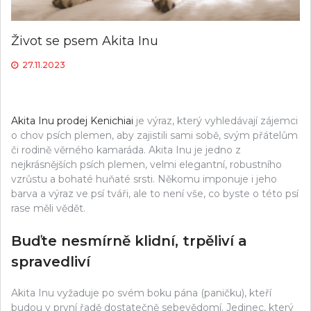
Život se psem Akita Inu
27.11.2023
Akita Inu prodej Kenichiai
je výraz, který vyhledávají zájemci
o chov psích plemen, aby zajistili sami sobě, svým přátelům
či rodině věrného kamaráda. Akita Inu je jedno z
nejkrásnějších psích plemen, velmi elegantní, robustního
vzrůstu a bohaté huňaté srsti. Někomu imponuje i jeho
barva a výraz ve psí tváři, ale to není vše, co byste o této psí
rase měli vědět.
Buďte nesmírně klidní, trpěliví a
spravedliví
Akita Inu vyžaduje po svém boku pána (paničku), kteří
budou v první řadě dostatečně sebevědomí. Jedinec, který