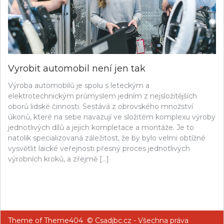
Vyrobit automobil není jen tak
Výroba automobilů je spolu s leteckým a
elektrotechnickým průmyslem jedním z nejsložitějších
oborů lidské činnosti. Sestává z obrovského množství
úkonů, které na sebe navazují ve složitém komplexu výroby
jednotlivých dílů a jejich kompletace a montáže. Je to
natolik specializovaná záležitost, že by bylo velmi obtížné
vysvětlit laické veřejnosti přesný proces jednotlivých
výrobních kroků, a zřejmě […]
Theme of
Theme404
© Csadjbc.cz - Všechna práva