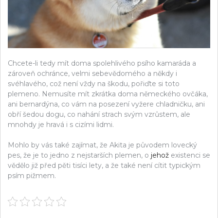
Chcete-li tedy mít doma spolehlivého psího kamaráda a
zároveň ochránce, velmi sebevědomého a někdy i
svéhlavého, což není vždy na škodu, pořiďte si toto
plemeno. Nemusíte mít zkrátka doma německého ovčáka,
ani bernardýna, co vám na posezení vyžere chladničku, ani
obří šedou dogu, co nahání strach svým vzrůstem, ale
mnohdy je hravá i s cizími lidmi.
Mohlo by vás také zajímat, že Akita je původem lovecký
pes, že je to jedno z nejstarších plemen, o
jehož
existenci se
vědělo již před pěti tisíci lety, a že také není cítit typickým
psím pižmem.