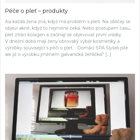
Péče o pleť – produkty
Asi každá žena zná, když má problém s pletí. Na obličeji se
objeví akné, když to nejméně čeká. Nebo postupem času,
pleť ztrácí kolagen a začínají se objevovat první vrásky.
V dnešní době mají ženy obrovský výběr kosmetiky a
výrobky související s péči o pleť. Domácí SPA Slyšeli jste
ale již o výrobku jménem galvanická žehlička? […]