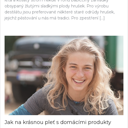
léta a košatý strom někde v rohu babiččiny zahrádky
obsypaný žlutými sladkými plody hrušek. Pro výrobu
destilátu jsou preferované některé staré odrůdy hrušek,
jejichž pěstování u nás má tradici. Pro zpestření […]
Jak na krásnou pleť s domácími produkty