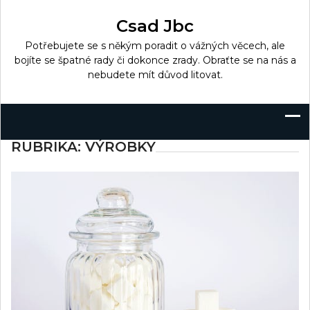
Skip
to
Csad Jbc
content
Potřebujete se s někým poradit o vážných věcech, ale
bojíte se špatné rady či dokonce zrady. Obraťte se na nás a
nebudete mít důvod litovat.
RUBRIKA:
VÝROBKY