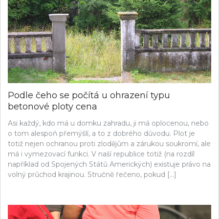
Podle čeho se počítá u ohrazení typu
betonové ploty cena
Asi každý, kdo má u domku zahradu, ji má oplocenou, nebo
o tom alespoň přemýšlí, a to z dobrého důvodu. Plot je
totiž nejen ochranou proti zlodějům a zárukou soukromí, ale
má i vymezovací funkci. V naší republice totiž (na rozdíl
například od Spojených Států Amerických) existuje právo na
volný průchod krajinou. Stručně řečeno, pokud […]