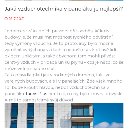
Jaká vzduchotechnika v paneláku je nejlepší?
18.7.2021
Jedním ze základních pravidel při stavbě jakékoliv
budovy je, že musí mít možnost rychlého odvětrání,
tedy výměny vzduchu. Je to proto, aby bylo možné
vyměnit vydýchaný vzduch a nedošlo tak k otravě lidí
oxidem uhličitým, a také abychom tam mohli přivést
čerstvý vzduch v případě úniku plynu – což je něco, co se
může velmi snadno stát.
Tato pravidla platí jak v rodinných domech, tak i ve
veřejných budovách, ale i v panelácích. Zde však mnoho
lidí bude kroutit hlavou, neboť vzduchotechnika v
paneláku
Tauris Plus
není nic, co by bylo zrovna obvyklé.
A má to samozřejmě svůj důvod.