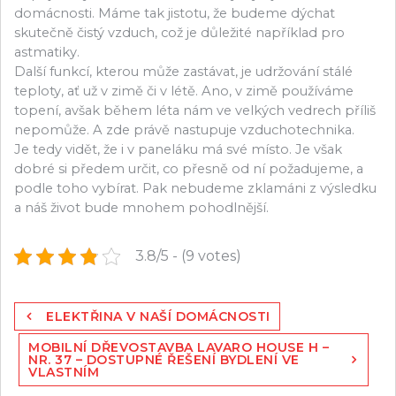
domácnosti. Máme tak jistotu, že budeme dýchat
skutečně čistý vzduch, což je důležité například pro
astmatiky.
Další funkcí, kterou může zastávat, je udržování stálé
teploty, ať už v zimě či v létě. Ano, v zimě používáme
topení, avšak během léta nám ve velkých vedrech příliš
nepomůže. A zde právě nastupuje vzduchotechnika.
Je tedy vidět, že i v paneláku má své místo. Je však
dobré si předem určit, co přesně od ní požadujeme, a
podle toho vybírat. Pak nebudeme zklamáni z výsledku
a náš život bude mnohem pohodlnější.
3.8/5 - (9 votes)
Navigace
ELEKTŘINA V NAŠÍ DOMÁCNOSTI
pro
MOBILNÍ DŘEVOSTAVBA LAVARO HOUSE H –
příspěvek
NR. 37 – DOSTUPNÉ ŘEŠENÍ BYDLENÍ VE
VLASTNÍM