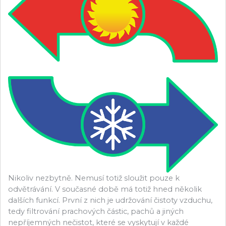
Nikoliv nezbytně. Nemusí totiž sloužit pouze k
odvětrávání. V současné době má totiž hned několik
dalších funkcí. První z nich je udržování čistoty vzduchu,
tedy filtrování prachových částic, pachů a jiných
nepříjemných nečistot, které se vyskytují v každé