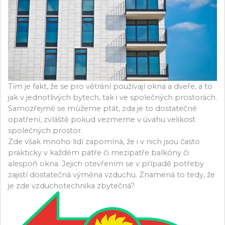
Tím je fakt, že se pro větrání používají okna a dveře, a to
jak v jednotlivých bytech, tak i ve společných prostorách.
Samozřejmě se můžeme ptát, zda je to dostatečné
opatření, zvláště pokud vezmeme v úvahu velikost
společných prostor.
Zde však mnoho lidí zapomíná, že i v nich jsou často
prakticky v každém patře či mezipatře balkóny či
alespoň okna. Jejich otevřením se v případě potřeby
zajistí dostatečná výměna vzduchu. Znamená to tedy, že
je zde vzduchotechnika zbytečná?