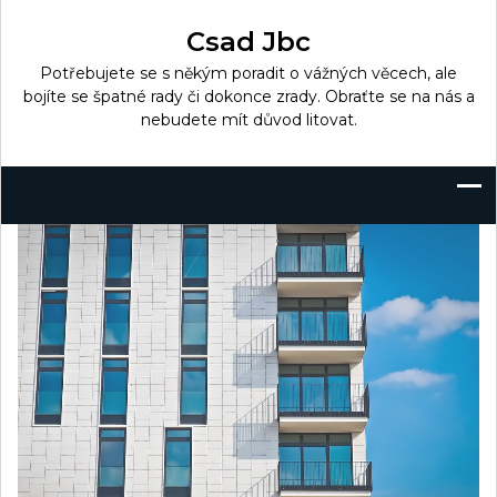
Skip
to
Csad Jbc
content
Potřebujete se s někým poradit o vážných věcech, ale
bojíte se špatné rady či dokonce zrady. Obraťte se na nás a
nebudete mít důvod litovat.