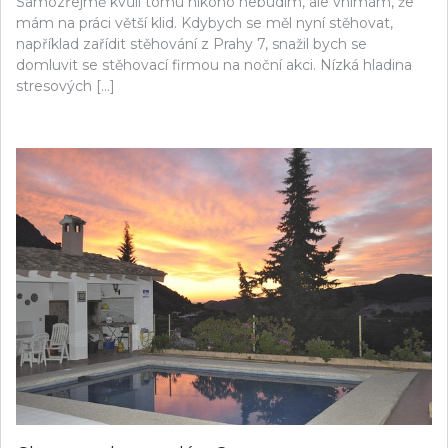
Samozřejmě kvůli tomu nikoho nebudím, ale vnímám, že
mám na práci větší klid. Kdybych se měl nyní stěhovat,
například zařídit stěhování z Prahy 7, snažil bych se
domluvit se stěhovací firmou na noční akci. Nízká hladina
stresových […]