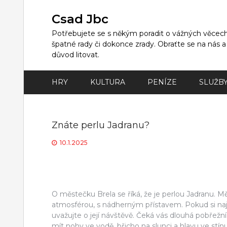
Skip
to
Csad Jbc
content
Potřebujete se s někým poradit o vážných věcech,
špatné rady či dokonce zrady. Obraťte se na nás 
důvod litovat.
HRY
KULTURA
PENÍZE
SLUŽB
Znáte perlu Jadranu?
10.1.2025
O městečku Brela se říká, že je perlou Jadranu. M
atmosférou, s nádherným přístavem. Pokud si n
uvažujte o její návštěvě. Čeká vás dlouhá pobřežn
mít nohy ve vodě, břicho na slunci a hlavu ve stínu