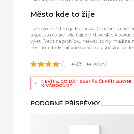
Město kde to žije
Takovým městem je Makarská. Centrum s nádhern
a spoustu atrakcí, vše najde v Makarské. A pokud 
výlet. Třeba na prohlídku největší sbírky mušlí na
nemusíte tedy mít ani své auto a pohodlně se dos
4.2/5 - (4 votes)
Navigace
NEVÍTE, CO DÁT SESTŘE ČI PŘÍTELKYNI
K VÁNOCŮM?
pro
příspěvek
PODOBNÉ PŘÍSPĚVKY