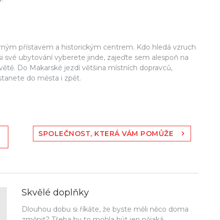
ým přístavem a historickým centrem. Kdo hledá vzruch
si své ubytování vyberete jinde, zajeďte sem alespoň na
 světě. Do Makarské jezdí většina místních dopravců,
tanete do města i zpět.
SPOLEČNOST, KTERÁ VÁM POMŮŽE
Skvělé doplňky
Dlouhou dobu si říkáte, že byste měli něco doma
změnit? Třeba by to mohla být jen nějaká