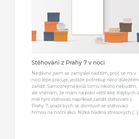
Stěhování z Prahy 7 v noci
Nedávno jsem se zamyslel nad tím, proč se mi v
noci lépe pracuje, jestliže potřebuji něco důležité
zařídit. Samozřejmě kvůli tomu nikoho nebudím,
ale vnímám, že mám na práci větší klid. Kdybych 
měl nyní stěhovat, například zařídit stěhování z
Prahy 7, snažil bych se domluvit se stěhovací
firmou na noční akci. Nízká hladina stresových […]