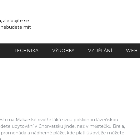
 ale bojíte se
a nebudete mít
Y
TECHNIKA
VÝROBKY
VZDĚLÁNÍ
WEB
ěsto na Makarské riviéře láká svou poklidnou lázeňskou
ajdete
ubytování v Chorvatsku
jinde, než v městečku Brela,
í promenáda a nádherné pláže, kde platí úsloví, že můžete
.