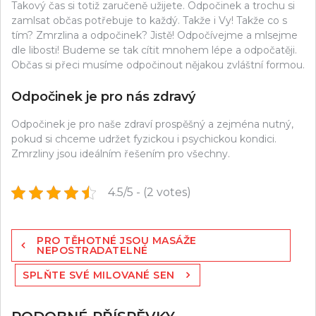
Takový čas si totiž zaručeně užijete. Odpočinek a trochu si
zamlsat občas potřebuje to každý. Takže i Vy! Takže co s
tím?
Zmrzlina
a odpočinek? Jistě! Odpočívejme a mlsejme
dle libosti! Budeme se tak cítit mnohem lépe a odpočatěji.
Občas si přeci musíme odpočinout nějakou zvláštní formou.
Odpočinek je pro nás zdravý
Odpočinek je pro naše zdraví prospěšný a zejména nutný,
pokud si chceme udržet fyzickou i psychickou kondici.
Zmrzliny jsou ideálním řešením pro všechny.
4.5/5 - (2 votes)
Navigace
PRO TĚHOTNÉ JSOU MASÁŽE
pro
NEPOSTRADATELNÉ
příspěvek
SPLŇTE SVÉ MILOVANÉ SEN