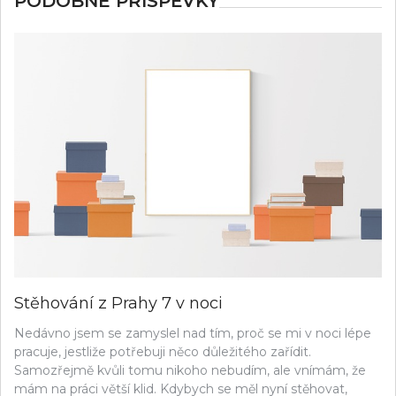
PODOBNÉ PŘÍSPĚVKY
Stěhování z Prahy 7 v noci
Nedávno jsem se zamyslel nad tím, proč se mi v noci lépe
pracuje, jestliže potřebuji něco důležitého zařídit.
Samozřejmě kvůli tomu nikoho nebudím, ale vnímám, že
mám na práci větší klid. Kdybych se měl nyní stěhovat,