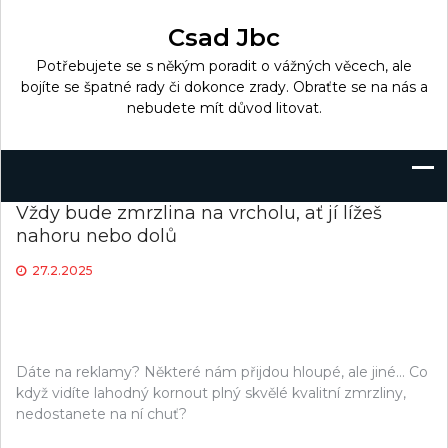
Skip
to
Csad Jbc
content
Potřebujete se s někým poradit o vážných věcech, ale
bojíte se špatné rady či dokonce zrady. Obraťte se na nás a
nebudete mít důvod litovat.
Vždy bude zmrzlina na vrcholu, ať jí lížeš
nahoru nebo dolů
27.2.2025
Dáte na reklamy? Některé nám přijdou hloupé, ale jiné… Co
když vidíte lahodný kornout plný skvělé kvalitní zmrzliny,
nedostanete na ní chuť?