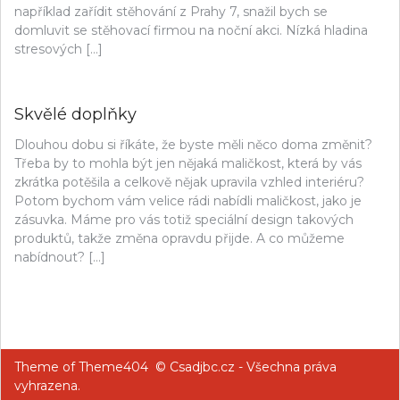
například zařídit stěhování z Prahy 7, snažil bych se
domluvit se stěhovací firmou na noční akci. Nízká hladina
stresových […]
Skvělé doplňky
Dlouhou dobu si říkáte, že byste měli něco doma změnit?
Třeba by to mohla být jen nějaká maličkost, která by vás
zkrátka potěšila a celkově nějak upravila vzhled interiéru?
Potom bychom vám velice rádi nabídli maličkost, jako je
zásuvka. Máme pro vás totiž speciální design takových
produktů, takže změna opravdu přijde. A co můžeme
nabídnout? […]
Theme of
Theme404
© Csadjbc.cz - Všechna práva
vyhrazena.