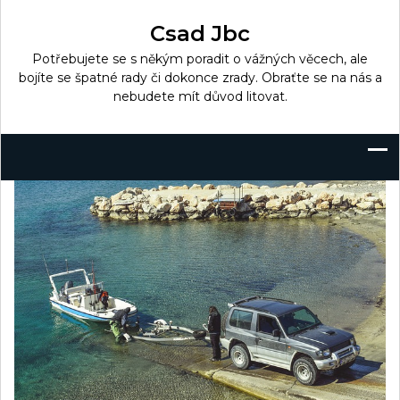
Skip
to
Csad Jbc
content
Potřebujete se s někým poradit o vážných věcech, ale
bojíte se špatné rady či dokonce zrady. Obraťte se na nás a
nebudete mít důvod litovat.