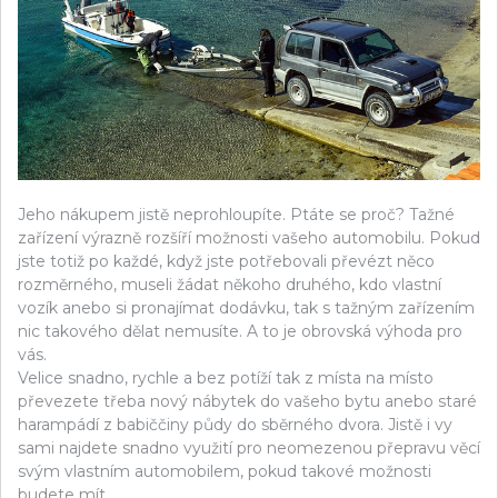
Jeho nákupem jistě neprohloupíte. Ptáte se proč? Tažné
zařízení výrazně rozšíří možnosti vašeho automobilu. Pokud
jste totiž po každé, když jste potřebovali převézt něco
rozměrného, museli žádat někoho druhého, kdo vlastní
vozík anebo si pronajímat dodávku, tak s tažným zařízením
nic takového dělat nemusíte. A to je obrovská výhoda pro
vás.
Velice snadno, rychle a bez potíží tak z místa na místo
převezete třeba nový nábytek do vašeho bytu anebo staré
harampádí z babiččiny půdy do sběrného dvora. Jistě i vy
sami najdete snadno využití pro neomezenou přepravu věcí
svým vlastním automobilem, pokud takové možnosti
budete mít.