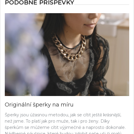
PODOBNÉ PŘÍSPĚVKY
Originální šperky na míru
Šperky jsou úžasnou metodou, jak se cítit ještě krásnější,
než jsme. To platí jak pro muže, tak i pro ženy. Díky
šperkům se můžeme cítit výjimečně a naprosto dokonale.
Nádherné náušnice, které budou zdobit naše uši či malý