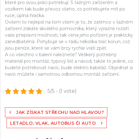
které pro svou práci potřebují. S tažným zařízením a
vozíkem tak bude převoz všeho, co potřebujete mít po
ruce, úplná hračka.
Ovšem to nejlepší na tom všem je to, že zatímco v tažném
zařízení získáte skvělého pomocníka, který výrazně rozšíří
vaše přepravní možnosti, tak cena jeho pořízení je prakticky
zanedbatelná. Pohybuje se v řádu několika tisíc korun, což
jsou peníze, které se vám brzy rychle vrátí zpět.
A co všechno v balení naleznete? Veškerý potřebný
materiál pro montáž, typový list a návod, takže to jediné, co
budete potřebovat navíc, bude elektro kabeláž. Objednat si
navíc můžete i samotnou odbornou montáž zařízení.
5/5 - (1 vote)
Navigace
JAK ZÍSKAT STŘECHU NAD HLAVOU?
pro
LETADLO, VLAK, AUTOBUS ČI AUTO
příspěvek