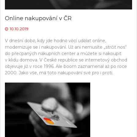
Online nakupování v ČR
10.10.2019
V dnešní době, kdy jde hodně věcí udělat online,
modernizuje se i nakupování. Už ani nemusíte „strčit nos“
do přecpaných nákupních center a můžete si nakoupit
v klidu domova. V České republice se internetový obchod
objevuje již v roce 1996. Ale boom zaznamenal až po roce
2000. Jako vše, má toto nakupování své pro i proti.