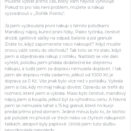
můžete vybrat přímo čas, který Vám nejvíce vyhovuje.
Pokud to pro Vás není problém, můžete si nákup
vyzvednout v „Rohlik Pointu“.
Já jsem vyzkoušela první nákup s těmito položkami:
Mandlový nápoj, kuřecí prsní řízky, Paleo tyčinka, čerstvé
droždí, igelitové sáčky na odpad, baterie a psí granule
Znáte to, když zapomenete něco nakoupit? Když musíte
znovu vážit cestu do obchodu? Tak toto se mi stalo, když
jsem si objednávala nákup z rohliku. Naštěstí se vše dalo
vyřešit, položku jsem přidala dodatečně ke stejnému
nákupu, a tudíž jsem za dopravu nemusela doplácet. I tak
jsem ale dopravu měla zadarmo, jelikož od 1000 Kč je
doprava za 0 Kč. Vše jinak bylo více než v pořádku. Vybrala
jsem si čas, kdy mi mají nákup dovést. Opravdu se trefili do
rozmezí, které jsem si vybrala. Maso bylo čerstvé, mandlový
nápoj jsem si koupila, jelikož byl za výhodnou cenu. A hlavně
jsem se nemusela tahat s 15 kg granulí, které mi kurýr
předal přímo před domem. Jediné mínus bylo to, že těchto
pár položek mi přivezli ve třech nebo ve čtyřech nákupních
taškách, alespoň byly papírové. Určitě jsem tuto službu
nevyzkoušela naposledy.