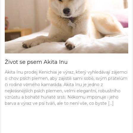
Život se psem Akita Inu
Akita Inu prodej Kenichiai je výraz, který vyhledávají zájemci
o chov psích plemen, aby zajistili sami sobě, svým přátelům
či rodině věrného kamaráda. Akita Inu je jedno z
nejkrásnějších psích plemen, velmi elegantní, robustního
vzrůstu a bohaté huňaté srsti. Někomu imponuje i jeho
barva a výraz ve psí tváři, ale to není vše, co byste […]