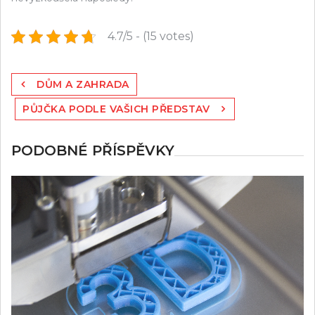
4.7/5 - (15 votes)
Navigace
DŮM A ZAHRADA
pro
PŮJČKA PODLE VAŠICH PŘEDSTAV
příspěvek
PODOBNÉ PŘÍSPĚVKY