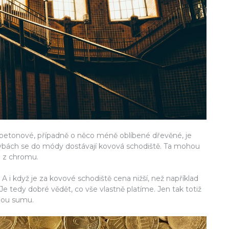
ké betonové, případně o něco méně oblíbené dřevěné, je
stavbách se do módy dostávají kovová schodiště. Ta mohou
i z chromu.
 A i když je za
kovové schodiště cena
nižší, než například
e tedy dobré vědět, co vše vlastně platíme. Jen tak totiž
nou sumu.