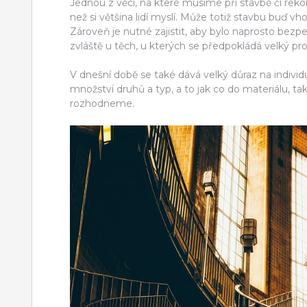
Jednou z věcí, na které musíme při stavbě či rekons
než si většina lidí myslí. Může totiž stavbu buď v
Zároveň je nutné zajistit, aby bylo naprosto bezp
zvláště u těch, u kterých se předpokládá velký pr
V dnešní době se také dává velký důraz na indivi
množství druhů a typ, a to jak co do materiálu, tak
rozhodneme.