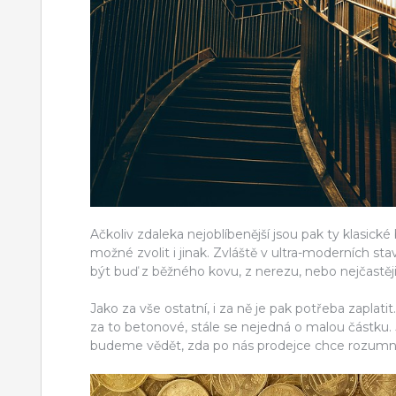
Ačkoliv zdaleka nejoblíbenější jsou pak ty klasic
možné zvolit i jinak. Zvláště v ultra-moderních 
být buď z běžného kovu, z nerezu, nebo nejčastěj
Jako za vše ostatní, i za ně je pak potřeba zaplatit.
za to betonové, stále se nejedná o malou částku. J
budeme vědět, zda po nás prodejce chce rozum