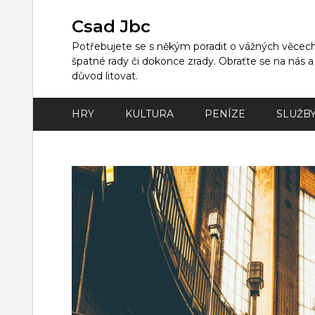
Skip
to
Csad Jbc
content
Potřebujete se s někým poradit o vážných věcech,
špatné rady či dokonce zrady. Obraťte se na nás 
důvod litovat.
HRY
KULTURA
PENÍZE
SLUŽB