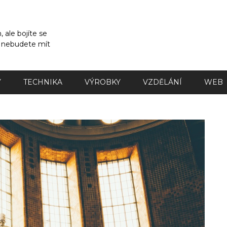
 ale bojíte se
a nebudete mít
Y
TECHNIKA
VÝROBKY
VZDĚLÁNÍ
WEB