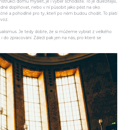
trukci domu myslet, je i výběr schodiště. To je důležitější,
hodně doplňovat, nebo v ní působit jako pěst na oko.
ečné a pohodlné pro ty, kteří po něm budou chodit. To platí
ovoz.
dualismus. Je tedy dobře, že si můžeme vybrat z velkého
 i do zpracování. Záleží pak jen na nás, pro které se