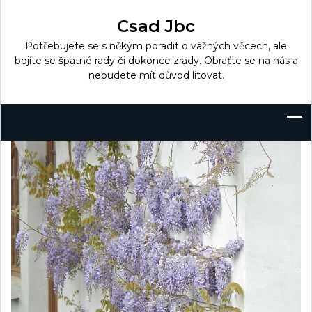
Skip
to
Csad Jbc
content
Potřebujete se s někým poradit o vážných věcech, ale
bojíte se špatné rady či dokonce zrady. Obraťte se na nás a
nebudete mít důvod litovat.