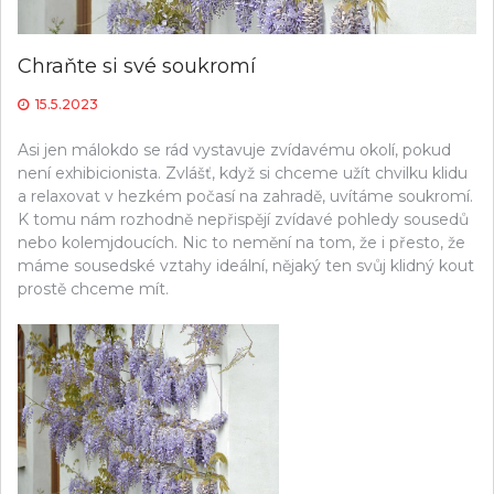
Chraňte si své soukromí
15.5.2023
Asi jen málokdo se rád vystavuje zvídavému okolí, pokud
není exhibicionista. Zvlášť, když si chceme užít chvilku klidu
a relaxovat v hezkém počasí na zahradě, uvítáme soukromí.
K tomu nám rozhodně nepřispějí zvídavé pohledy sousedů
nebo kolemjdoucích. Nic to nemění na tom, že i přesto, že
máme sousedské vztahy ideální, nějaký ten svůj klidný kout
prostě chceme mít.