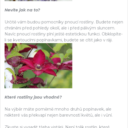
Nevíte jak na to?
Určitě vám budou pomocníky pnoucí rostliny. Budete nejen
chráněni před pohledy okolí, ale i před pálivým sluncem.
Navíc pnoucí rostliny plní ještě estetickou funkci. Obklopíte-
li se kvetoucími popínavkami, budete se cítit jako v ráji.
Které rostliny jsou vhodné?
Na výběr máte poměrně mnoho druhů popínavek, ale
některé vás překvapí nejen barevností květů, ale i vůní.
Zkuste si vysadit třeba
vistárii
. Není tolik rostlin, které