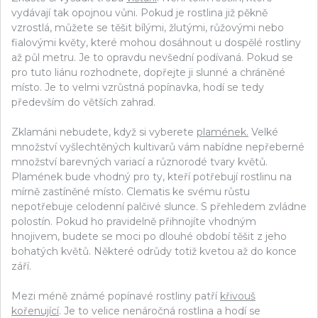
vydávají tak opojnou vůni. Pokud je rostlina již pěkně
vzrostlá, můžete se těšit bílými, žlutými, růžovými nebo
fialovými květy, které mohou dosáhnout u dospělé rostliny
až půl metru. Je to opravdu nevšední podívaná. Pokud se
pro tuto liánu rozhodnete, dopřejte ji slunné a chráněné
místo. Je to velmi vzrůstná popínavka, hodí se tedy
především do větších zahrad.
Zklamáni nebudete, když si vyberete
plamének.
Velké
množství vyšlechtěných kultivarů vám nabídne nepřeberné
množství barevných variací a různorodé tvary květů.
Plamének bude vhodný pro ty, kteří potřebují rostlinu na
mírně zastíněné místo. Clematis ke svému růstu
nepotřebuje celodenní palčivé slunce. S přehledem zvládne
polostín. Pokud ho pravidelně přihnojíte vhodným
hnojivem, budete se moci po dlouhé období těšit z jeho
bohatých květů. Některé odrůdy totiž kvetou až do konce
září.
Mezi méně známé popínavé rostliny patří
křivouš
kořenující
. Je to velice nenáročná rostlina a hodí se