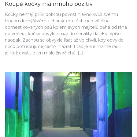
Koupě kočky má mnoho pozitiv
Kočky nemají příliš dobrou pověst hlavně kvůli svému
trochu domýšlivému charakteru. Zatímco většina
domestikovaných psů kolem svých majitelů běhá od rána
do večera, kočky obvykle mají do servility daleko. Spíše
naopak. Začnou se obvykle lísat až ve chvíli, kdy obvykle
něco potřebují, nejčastěji nažrat. I tak je ale máme rádi,
jelikož existuje jen málo živočichů, […]