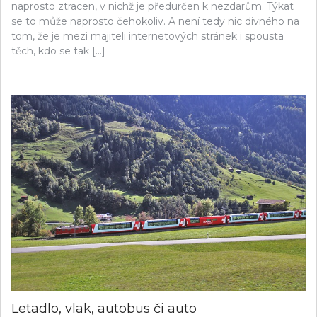
naprosto ztracen, v nichž je předurčen k nezdarům. Týkat
se to může naprosto čehokoliv. A není tedy nic divného na
tom, že je mezi majiteli internetových stránek i spousta
těch, kdo se tak […]
Letadlo, vlak, autobus či auto