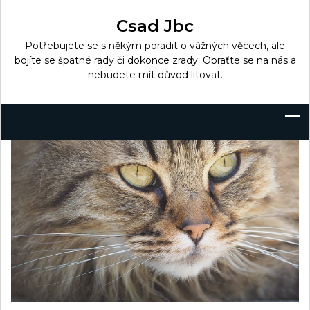
Skip
to
Csad Jbc
content
Potřebujete se s někým poradit o vážných věcech, ale
bojíte se špatné rady či dokonce zrady. Obraťte se na nás a
nebudete mít důvod litovat.