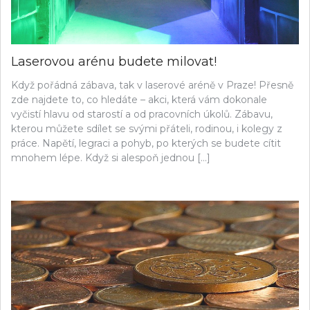
Laserovou arénu budete milovat!
Když pořádná zábava, tak v laserové aréně v Praze! Přesně
zde najdete to, co hledáte – akci, která vám dokonale
vyčistí hlavu od starostí a od pracovních úkolů. Zábavu,
kterou můžete sdílet se svými přáteli, rodinou, i kolegy z
práce. Napětí, legraci a pohyb, po kterých se budete cítit
mnohem lépe. Když si alespoň jednou […]