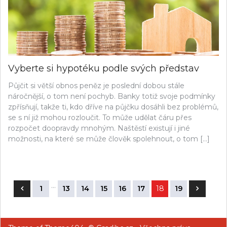
Vyberte si hypotéku podle svých představ
Půjčit si větší obnos peněz je poslední dobou stále
náročnější, o tom není pochyb. Banky totiž svoje podmínky
zpřísňují, takže ti, kdo dříve na půjčku dosáhli bez problémů,
se s ní již mohou rozloučit. To může udělat čáru přes
rozpočet doopravdy mnohým. Naštěstí existují i jiné
možnosti, na které se může člověk spolehnout, o tom […]
Stránkování
…
1
13
14
15
16
17
18
19
příspěvků